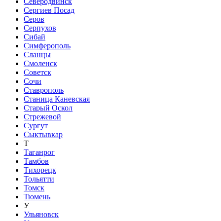
Северодвинск
Сергиев Посад
Серов
Серпухов
Сибай
Симферополь
Сланцы
Смоленск
Советск
Сочи
Ставрополь
Станица Каневская
Старый Оскол
Стрежевой
Сургут
Сыктывкар
Т
Таганрог
Тамбов
Тихорецк
Тольятти
Томск
Тюмень
У
Ульяновск