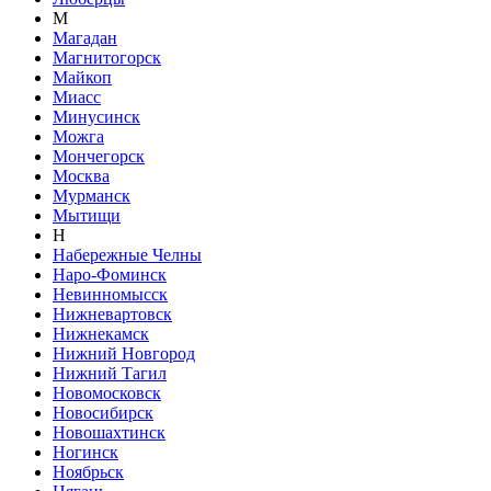
М
Магадан
Магнитогорск
Майкоп
Миасс
Минусинск
Можга
Мончегорск
Москва
Мурманск
Мытищи
Н
Набережные Челны
Наро-Фоминск
Невинномысск
Нижневартовск
Нижнекамск
Нижний Новгород
Нижний Тагил
Новомосковск
Новосибирск
Новошахтинск
Ногинск
Ноябрьск