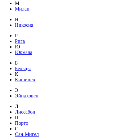
М
Милан
Н
Никосия
Р
Рига
Ю
Юрмала
Б
Бельцы
К
Кишинев
Э
Эйндховен
Л
Лиссабон
П
Порто
С
Сан-Мигел