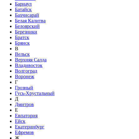
Барнаул
Батайск
Бахчисарай
Белая Калитва
Белоярский
Березники
Братск
Брянск
В
Вельск
Верхняя Салда
Владивосток
Волгоград
Воронеж
Г
Грозный
Гусь-Хрустальный
Д
Дмитров
Е
Евпатория
Ейск
Екатеринбург
Ефремов
Ж