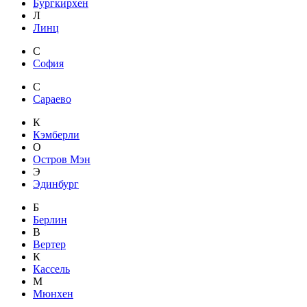
Бургкирхен
Л
Линц
С
София
С
Сараево
К
Кэмберли
О
Остров Мэн
Э
Эдинбург
Б
Берлин
В
Вертер
К
Кассель
М
Мюнхен