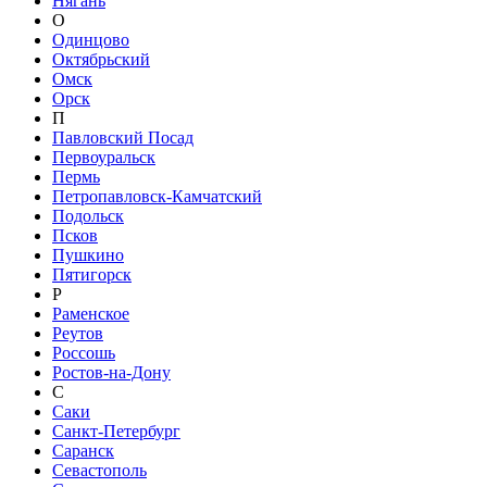
Нягань
О
Одинцово
Октябрьский
Омск
Орск
П
Павловский Посад
Первоуральск
Пермь
Петропавловск-Камчатский
Подольск
Псков
Пушкино
Пятигорск
Р
Раменское
Реутов
Россошь
Ростов-на-Дону
С
Саки
Санкт-Петербург
Саранск
Севастополь