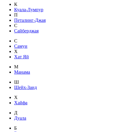
К
Куала-Лумпур
П
Петалинг-Джая
С
Сайберджая
С
Самуи
Х
Хат Яй
М
Манама
Ш
Шейх-Заид
Х
Хайфа
Д
Дуала
Б