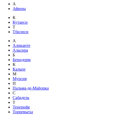
А
Афины
К
Кутаиси
Т
Тбилиси
А
Аликанте
Альсира
Б
Бенидорм
К
Кальпе
М
Мурсия
П
Пальма-де-Майорка
С
Сабадель
Т
Тенерифе
Торревьеха