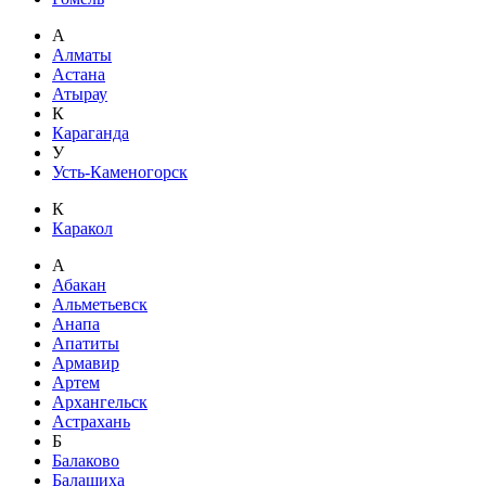
А
Алматы
Астана
Атырау
К
Караганда
У
Усть-Каменогорск
К
Каракол
А
Абакан
Альметьевск
Анапа
Апатиты
Армавир
Артем
Архангельск
Астрахань
Б
Балаково
Балашиха