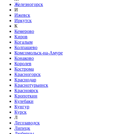
Железногорск
И
Ижевск
Иркутск
К
Кемерово
Киров
Когалым
Колпашево
Комсомольск-на-Амуре
Конаково
Королев
Кострома
Красногорск
Краснодар
Краснотурьинск
Красноярск
Кропоткин
Кулебаки
Кунгур
Курск
Л
Лесозаводск
Липецк
Люберцы