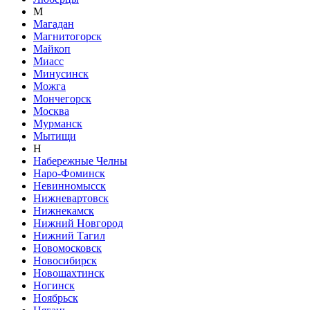
М
Магадан
Магнитогорск
Майкоп
Миасс
Минусинск
Можга
Мончегорск
Москва
Мурманск
Мытищи
Н
Набережные Челны
Наро-Фоминск
Невинномысск
Нижневартовск
Нижнекамск
Нижний Новгород
Нижний Тагил
Новомосковск
Новосибирск
Новошахтинск
Ногинск
Ноябрьск