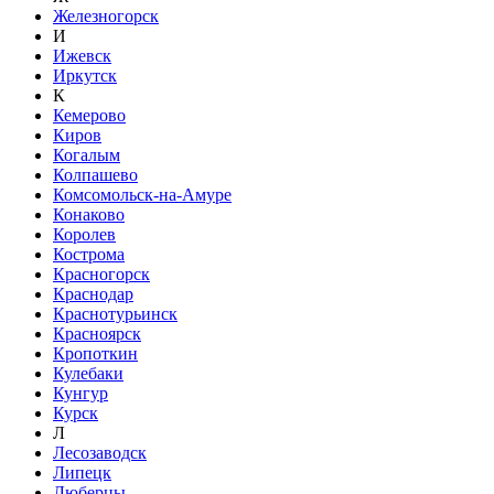
Железногорск
И
Ижевск
Иркутск
К
Кемерово
Киров
Когалым
Колпашево
Комсомольск-на-Амуре
Конаково
Королев
Кострома
Красногорск
Краснодар
Краснотурьинск
Красноярск
Кропоткин
Кулебаки
Кунгур
Курск
Л
Лесозаводск
Липецк
Люберцы