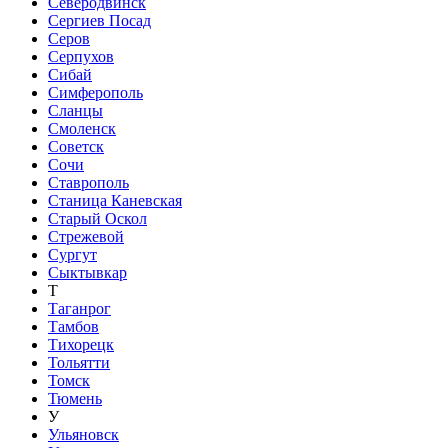
Северодвинск
Сергиев Посад
Серов
Серпухов
Сибай
Симферополь
Сланцы
Смоленск
Советск
Сочи
Ставрополь
Станица Каневская
Старый Оскол
Стрежевой
Сургут
Сыктывкар
Т
Таганрог
Тамбов
Тихорецк
Тольятти
Томск
Тюмень
У
Ульяновск