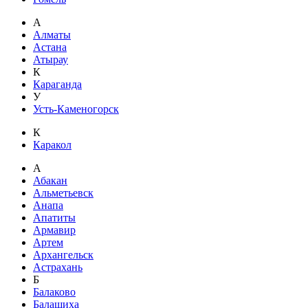
А
Алматы
Астана
Атырау
К
Караганда
У
Усть-Каменогорск
К
Каракол
А
Абакан
Альметьевск
Анапа
Апатиты
Армавир
Артем
Архангельск
Астрахань
Б
Балаково
Балашиха