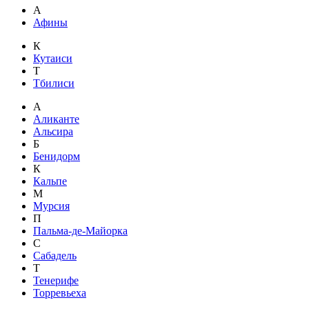
А
Афины
К
Кутаиси
Т
Тбилиси
А
Аликанте
Альсира
Б
Бенидорм
К
Кальпе
М
Мурсия
П
Пальма-де-Майорка
С
Сабадель
Т
Тенерифе
Торревьеха