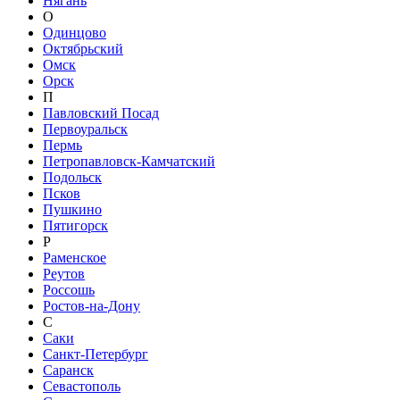
Нягань
О
Одинцово
Октябрьский
Омск
Орск
П
Павловский Посад
Первоуральск
Пермь
Петропавловск-Камчатский
Подольск
Псков
Пушкино
Пятигорск
Р
Раменское
Реутов
Россошь
Ростов-на-Дону
С
Саки
Санкт-Петербург
Саранск
Севастополь