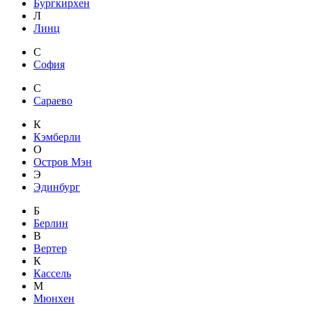
Бургкирхен
Л
Линц
С
София
С
Сараево
К
Кэмберли
О
Остров Мэн
Э
Эдинбург
Б
Берлин
В
Вертер
К
Кассель
М
Мюнхен