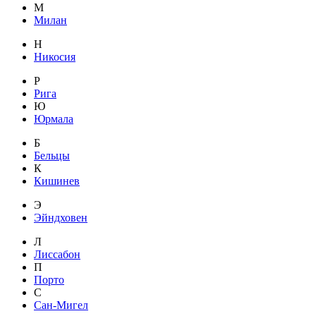
М
Милан
Н
Никосия
Р
Рига
Ю
Юрмала
Б
Бельцы
К
Кишинев
Э
Эйндховен
Л
Лиссабон
П
Порто
С
Сан-Мигел