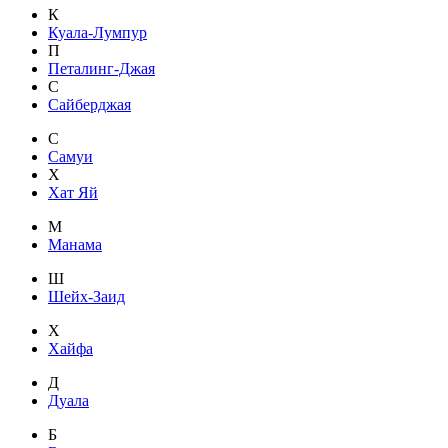
К
Куала-Лумпур
П
Петалинг-Джая
С
Сайберджая
С
Самуи
Х
Хат Яй
М
Манама
Ш
Шейх-Заид
Х
Хайфа
Д
Дуала
Б