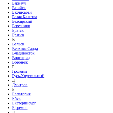
Барнаул
Батайск
Бахчисарай
Белая Калитва
Белоярский
Березники
Братск
Брянск
В
Вельск
Верхняя Салда
Владивосток
Волгоград
Воронеж
Г
Грозный
Гусь-Хрустальный
Д
Дмитров
Е
Евпатория
Ейск
Екатеринбург
Ефремов
Ж